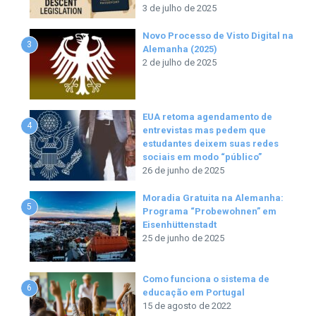
3 de julho de 2025
Novo Processo de Visto Digital na
3
Alemanha (2025)
2 de julho de 2025
EUA retoma agendamento de
4
entrevistas mas pedem que
estudantes deixem suas redes
sociais em modo “público”
26 de junho de 2025
Moradia Gratuita na Alemanha:
5
Programa “Probewohnen” em
Eisenhüttenstadt
25 de junho de 2025
Como funciona o sistema de
6
educação em Portugal
15 de agosto de 2022