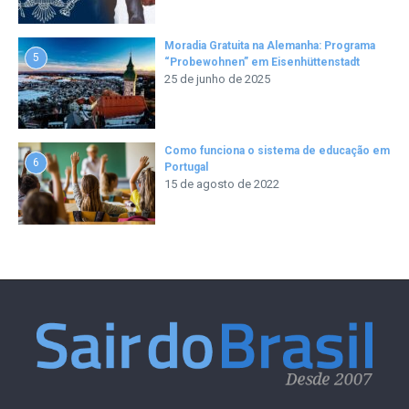
Moradia Gratuita na Alemanha: Programa
5
“Probewohnen” em Eisenhüttenstadt
25 de junho de 2025
Como funciona o sistema de educação em
6
Portugal
15 de agosto de 2022