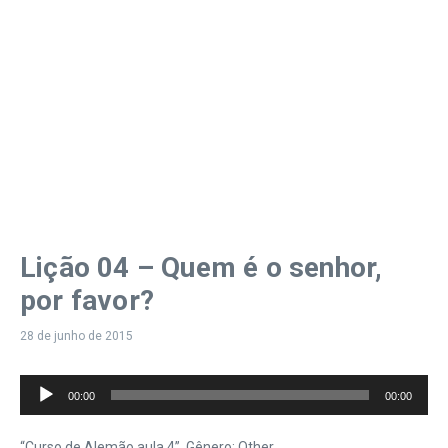
Lição 04 – Quem é o senhor,
por favor?
28 de junho de 2015
Tocador
00:00
00:00
de
áudio
“Curso de Alemão aula 4”. Gênero: Other.