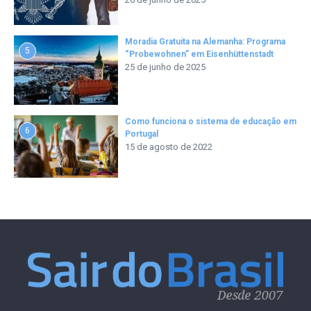
Moradia Gratuita na Alemanha: Programa
5
“Probewohnen” em Eisenhüttenstadt
25 de junho de 2025
Como funciona o sistema de educação em
6
Portugal
15 de agosto de 2022