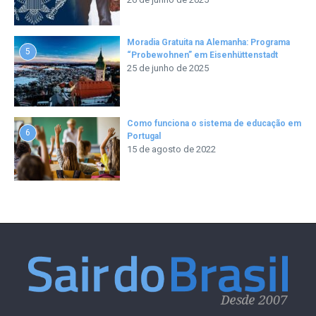
Moradia Gratuita na Alemanha: Programa
5
“Probewohnen” em Eisenhüttenstadt
25 de junho de 2025
Como funciona o sistema de educação em
6
Portugal
15 de agosto de 2022