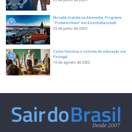
Moradia Gratuita na Alemanha: Programa
5
“Probewohnen” em Eisenhüttenstadt
25 de junho de 2025
Como funciona o sistema de educação em
6
Portugal
15 de agosto de 2022