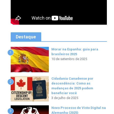
Destaque
Morar na Espanha: guia para
1
brasileiros 2025
10 de setembro de 2025
Cidadania Canadense por
2
descendência: Como as
mudanças de 2025 podem
beneficiar você
3 de julho de 2025
Novo Processo de Visto Digital na
3
Alemanha (2025)