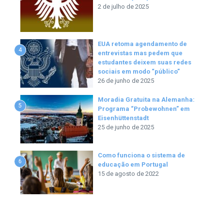
2 de julho de 2025
EUA retoma agendamento de
4
entrevistas mas pedem que
estudantes deixem suas redes
sociais em modo “público”
26 de junho de 2025
Moradia Gratuita na Alemanha:
5
Programa “Probewohnen” em
Eisenhüttenstadt
25 de junho de 2025
Como funciona o sistema de
6
educação em Portugal
15 de agosto de 2022