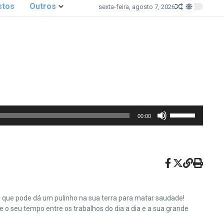
stos
Outros
sexta-feira, agosto 7, 2026
Use
00:00
as
setas
para
cima
ou
para
baixo
e que pode dá um pulinho na sua terra para matar saudade!
para
o seu tempo entre os trabalhos do dia a dia e a sua grande
aumentar