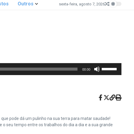
stos
Outros
sexta-feira, agosto 7, 2026
Use
00:00
as
setas
para
cima
ou
para
baixo
e que pode dá um pulinho na sua terra para matar saudade!
para
o seu tempo entre os trabalhos do dia a dia e a sua grande
aumentar