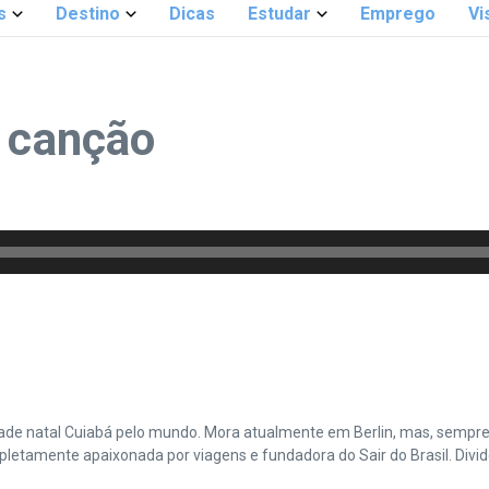
s
Destino
Dicas
Estudar
Emprego
Vi
a canção
cidade natal Cuiabá pelo mundo. Mora atualmente em Berlin, mas, sempr
amente apaixonada por viagens e fundadora do Sair do Brasil. Divide 