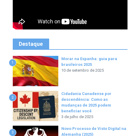
Destaque
Morar na Espanha: guia para
1
brasileiros 2025
10 de setembro de 2025
Cidadania Canadense por
2
descendência: Como as
mudanças de 2025 podem
beneficiar você
3 de julho de 2025
Novo Processo de Visto Digital na
3
Alemanha (2025)