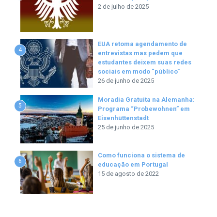
2 de julho de 2025
EUA retoma agendamento de
4
entrevistas mas pedem que
estudantes deixem suas redes
sociais em modo “público”
26 de junho de 2025
Moradia Gratuita na Alemanha:
5
Programa “Probewohnen” em
Eisenhüttenstadt
25 de junho de 2025
Como funciona o sistema de
6
educação em Portugal
15 de agosto de 2022