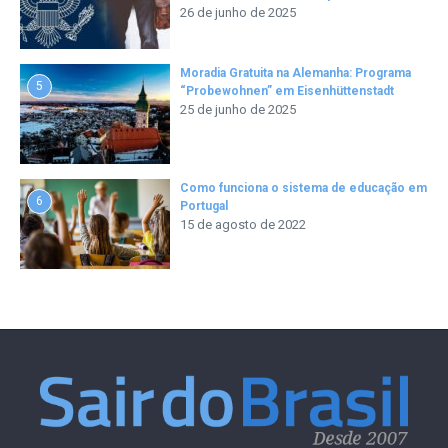
26 de junho de 2025
Moradia Gratuita na Alemanha: Programa
5
“Probewohnen” em Eisenhüttenstadt
25 de junho de 2025
Como funciona o sistema de educação em
6
Portugal
15 de agosto de 2022