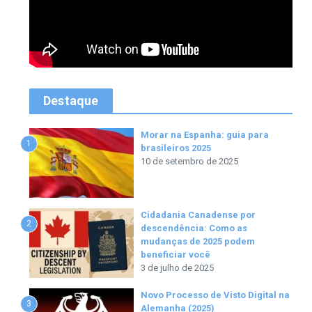
Destaque
Morar na Espanha: guia para
1
brasileiros 2025
10 de setembro de 2025
Cidadania Canadense por
2
descendência: Como as
mudanças de 2025 podem
beneficiar você
3 de julho de 2025
Novo Processo de Visto Digital na
3
Alemanha (2025)