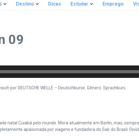
s
Destino
Dicas
Estudar
Emprego
Vi
n 09
ianisch por DEUTSCHE WELLE – Deutschkurse. Gênero: Sprachkurs.
cidade natal Cuiabá pelo mundo. Mora atualmente em Berlin, mas, sempr
amente apaixonada por viagens e fundadora do Sair do Brasil. Divide 