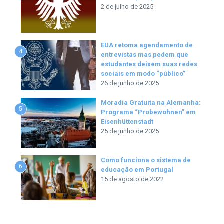
2 de julho de 2025
EUA retoma agendamento de
4
entrevistas mas pedem que
estudantes deixem suas redes
sociais em modo “público”
26 de junho de 2025
Moradia Gratuita na Alemanha:
5
Programa “Probewohnen” em
Eisenhüttenstadt
25 de junho de 2025
Como funciona o sistema de
6
educação em Portugal
15 de agosto de 2022