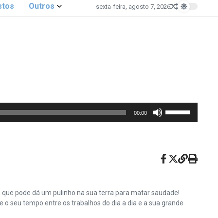
stos
Outros
sexta-feira, agosto 7, 2026
Use
00:00
as
setas
para
cima
ou
para
baixo
e que pode dá um pulinho na sua terra para matar saudade!
para
o seu tempo entre os trabalhos do dia a dia e a sua grande
aumentar