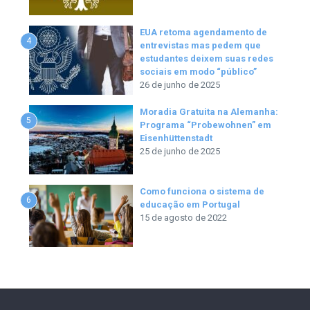
EUA retoma agendamento de
4
entrevistas mas pedem que
estudantes deixem suas redes
sociais em modo “público”
26 de junho de 2025
Moradia Gratuita na Alemanha:
5
Programa “Probewohnen” em
Eisenhüttenstadt
25 de junho de 2025
Como funciona o sistema de
6
educação em Portugal
15 de agosto de 2022