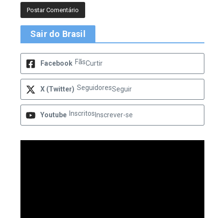
Sair do Brasil
Fãs
Facebook
Curtir
Seguidores
X (Twitter)
Seguir
Inscritos
Youtube
Inscrever-se