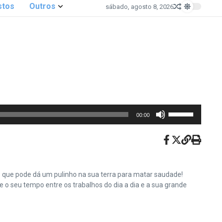
stos
Outros
sábado, agosto 8, 2026
Use
00:00
as
setas
para
cima
ou
e que pode dá um pulinho na sua terra para matar saudade!
para
o seu tempo entre os trabalhos do dia a dia e a sua grande
baixo
para
aumentar