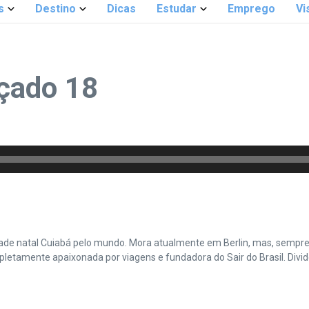
s
Destino
Dicas
Estudar
Emprego
Vi
çado 18
cidade natal Cuiabá pelo mundo. Mora atualmente em Berlin, mas, sempr
amente apaixonada por viagens e fundadora do Sair do Brasil. Divide 