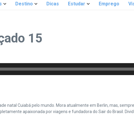
s
Destino
Dicas
Estudar
Emprego
Vi
çado 15
cidade natal Cuiabá pelo mundo. Mora atualmente em Berlin, mas, sempr
amente apaixonada por viagens e fundadora do Sair do Brasil. Divide 