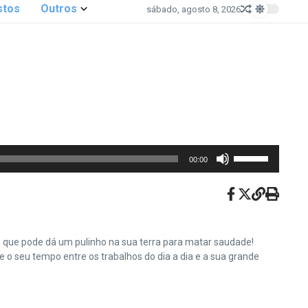
stos
Outros
sábado, agosto 8, 2026
Use
00:00
as
setas
para
cima
ou
e que pode dá um pulinho na sua terra para matar saudade!
para
o seu tempo entre os trabalhos do dia a dia e a sua grande
baixo
para
aumentar