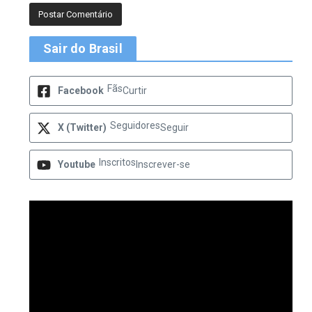
Sair do Brasil
Fãs
Facebook
Curtir
Seguidores
X (Twitter)
Seguir
Inscritos
Youtube
Inscrever-se