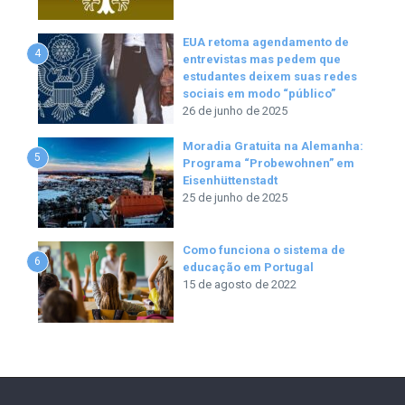
EUA retoma agendamento de
4
entrevistas mas pedem que
estudantes deixem suas redes
sociais em modo “público”
26 de junho de 2025
Moradia Gratuita na Alemanha:
5
Programa “Probewohnen” em
Eisenhüttenstadt
25 de junho de 2025
Como funciona o sistema de
6
educação em Portugal
15 de agosto de 2022