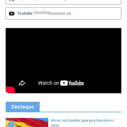
Inscritos
Youtube
Inscrever-se
Destaque
Morar na Espanha: guia para brasileiros
1
2025