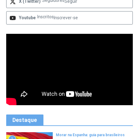
Seguidores
X (Twitter)
Seguir
Inscritos
Youtube
Inscrever-se
Destaque
Morar na Espanha: guia para brasileiros
1