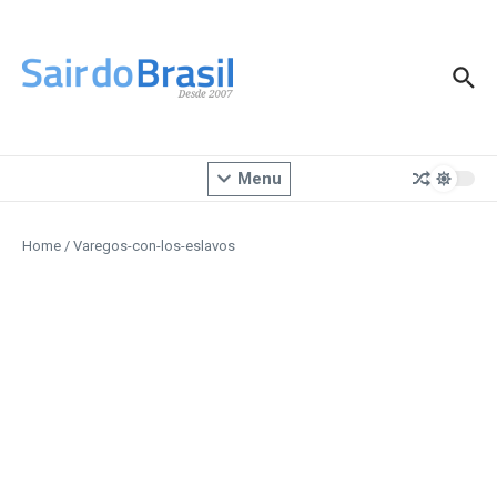
Ir para o conteúdo
Menu
Home
/
Varegos-con-los-eslavos