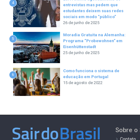
4
entrevistas mas pedem que
estudantes deixem suas redes
sociais em modo “público”
26 de junho de 2025
Moradia Gratuita na Alemanha:
5
Programa “Probewohnen” em
Eisenhüttenstadt
25 de junho de 2025
Como funciona o sistema de
6
educação em Portugal
15 de agosto de 2022
Sobre o 
Contato