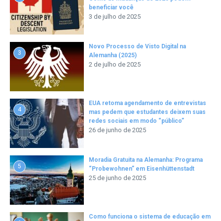
beneficiar você
3 de julho de 2025
Novo Processo de Visto Digital na
3
Alemanha (2025)
2 de julho de 2025
EUA retoma agendamento de entrevistas
4
mas pedem que estudantes deixem suas
redes sociais em modo “público”
26 de junho de 2025
Moradia Gratuita na Alemanha: Programa
5
“Probewohnen” em Eisenhüttenstadt
25 de junho de 2025
Como funciona o sistema de educação em