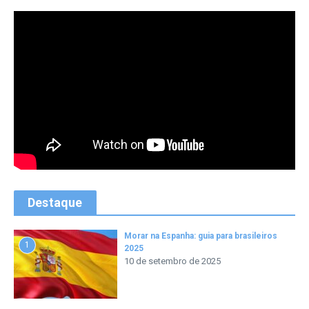
Destaque
Morar na Espanha: guia para brasileiros
1
2025
10 de setembro de 2025