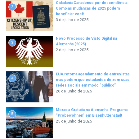
Cidadania Canadense por descendência:
2
Como as mudanças de 2025 podem
beneficiar você
3 de julho de 2025
Novo Processo de Visto Digital na
3
Alemanha (2025)
2 de julho de 2025
EUA retoma agendamento de entrevistas
4
mas pedem que estudantes deixem suas
redes sociais em modo “público”
26 de junho de 2025
Moradia Gratuita na Alemanha: Programa
5
“Probewohnen” em Eisenhüttenstadt
25 de junho de 2025