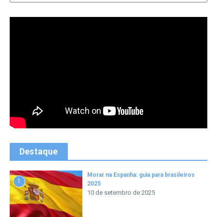
Destaque
Morar na Espanha: guia para brasileiros
1
2025
10 de setembro de 2025