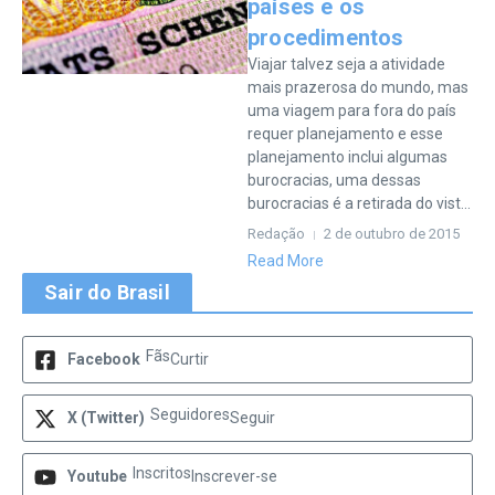
países e os
procedimentos
Viajar talvez seja a atividade
mais prazerosa do mundo, mas
uma viagem para fora do país
requer planejamento e esse
planejamento inclui algumas
burocracias, uma dessas
burocracias é a retirada do vist...
Redação
2 de outubro de 2015
Read More
Sair do Brasil
Fãs
Facebook
Curtir
Seguidores
X (Twitter)
Seguir
Inscritos
Youtube
Inscrever-se