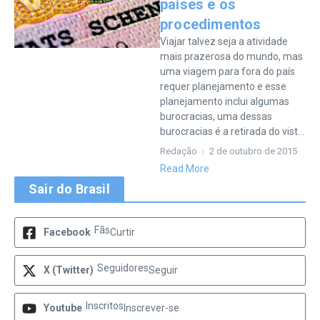
países e os
procedimentos
Viajar talvez seja a atividade
mais prazerosa do mundo, mas
uma viagem para fora do país
requer planejamento e esse
planejamento inclui algumas
burocracias, uma dessas
burocracias é a retirada do vist...
Redação
2 de outubro de 2015
Read More
Sair do Brasil
Fãs
Facebook
Curtir
Seguidores
X (Twitter)
Seguir
Inscritos
Youtube
Inscrever-se