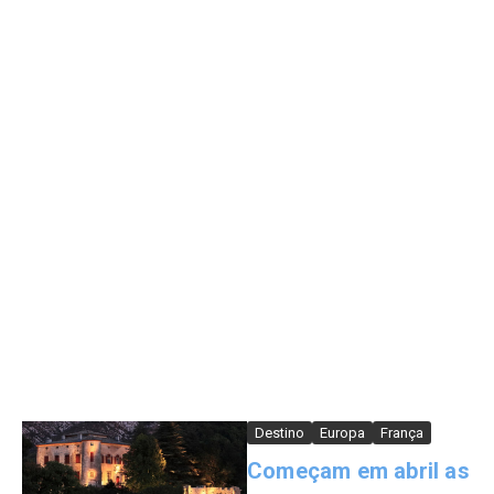
Destino
Europa
França
Começam em abril as