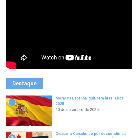
Destaque
Morar na Espanha: guia para brasileiros
1
2025
10 de setembro de 2025
Cidadania Canadense por descendência:
2