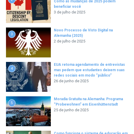
Como as mudanças de 2025 podem
beneficiar você
3 de julho de 2025
Novo Processo de Visto Digital na
3
Alemanha (2025)
2 de julho de 2025
EUA retoma agendamento de entrevistas
4
mas pedem que estudantes deixem suas
redes sociais em modo “público”
26 de junho de 2025
Moradia Gratuita na Alemanha: Programa
5
“Probewohnen” em Eisenhüttenstadt
25 de junho de 2025
Como funciona o sistema de educação em