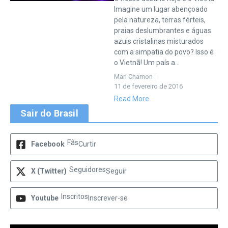
Imagine um lugar abençoado
pela natureza, terras férteis,
praias deslumbrantes e águas
azuis cristalinas misturados
com a simpatia do povo? Isso é
o Vietnã! Um país a...
Mari Chamon
11 de fevereiro de 2016
Read More
Sair do Brasil
Fãs
Facebook
Curtir
Seguidores
X (Twitter)
Seguir
Inscritos
Youtube
Inscrever-se