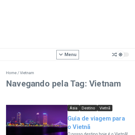
Menu
Home
/
Vietnam
Navegando pela Tag: Vietnam
Ásia
Destino
Vietnã
Guia de viagem para
o Vietnã
O nosso destino hoje é o Vietnã!