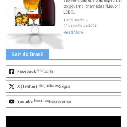
são vendidas em lojas especiais,
do governo, chamadas ?Liquor?
LCBO....
Tiago Souza
11 de junho de 2008
Read More
Sair do Brasil
Fãs
Facebook
Curtir
Seguidores
X (Twitter)
Seguir
Inscritos
Youtube
Inscrever-se