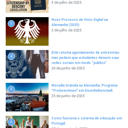
3 de julho de 2025
Novo Processo de Visto Digital na
3
Alemanha (2025)
2 de julho de 2025
EUA retoma agendamento de entrevistas
4
mas pedem que estudantes deixem suas
redes sociais em modo “público”
26 de junho de 2025
Moradia Gratuita na Alemanha: Programa
5
“Probewohnen” em Eisenhüttenstadt
25 de junho de 2025
Como funciona o sistema de educação em
6
Portugal