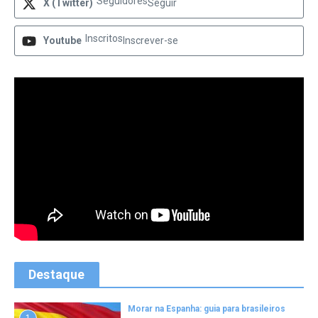
Seguidores
X (Twitter)
Seguir
Inscritos
Youtube
Inscrever-se
Destaque
Morar na Espanha: guia para brasileiros
1