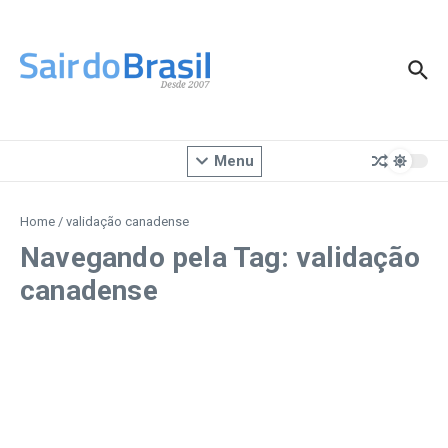
Ir para o conteúdo
Menu
Home
/
validação canadense
Navegando pela Tag: validação
canadense