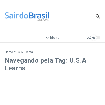
Ir para o conteúdo
Menu
Home
/
U.S.A Learns
Navegando pela Tag: U.S.A
Learns