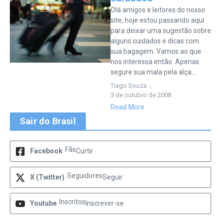
Olá amigos e leitores do nosso
site, hoje estou passando aqui
para deixar uma sugestão sobre
alguns cuidados e dicas com
sua bagagem. Vamos ao que
nos interessa então. Apenas
segure sua mala pela alça...
Tiago Souza
3 de outubro de 2008
Read More
Sair do Brasil
Fãs
Facebook
Curtir
Seguidores
X (Twitter)
Seguir
Inscritos
Youtube
Inscrever-se