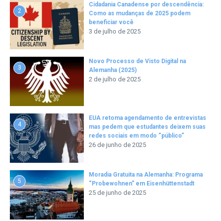
Cidadania Canadense por descendência:
2
Como as mudanças de 2025 podem
beneficiar você
3 de julho de 2025
Novo Processo de Visto Digital na
3
Alemanha (2025)
2 de julho de 2025
EUA retoma agendamento de entrevistas
4
mas pedem que estudantes deixem suas
redes sociais em modo “público”
26 de junho de 2025
Moradia Gratuita na Alemanha: Programa
5
“Probewohnen” em Eisenhüttenstadt
25 de junho de 2025