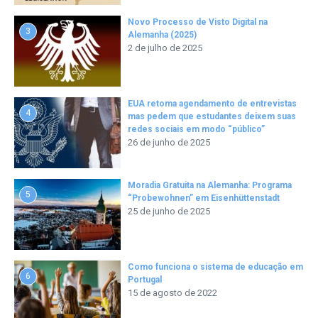
Novo Processo de Visto Digital na
3
Alemanha (2025)
2 de julho de 2025
EUA retoma agendamento de entrevistas
4
mas pedem que estudantes deixem suas
redes sociais em modo “público”
26 de junho de 2025
Moradia Gratuita na Alemanha: Programa
5
“Probewohnen” em Eisenhüttenstadt
25 de junho de 2025
Como funciona o sistema de educação em
6
Portugal
15 de agosto de 2022