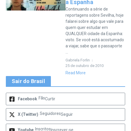
a Espanha
Continuando a série de
reportagens sobre Sevilha, hoje
falarei sobre algo que vale para
quem quer estudar em
QUALQUER cidade da Espanha:
visto. Se você está acostumado
a viajar, sabe que o passaporte
...
Gabriela Forlin
25 de outubro de 2010
Read More
Sair do Brasil
Fãs
Facebook
Curtir
Seguidores
X (Twitter)
Seguir
Inscritos
Youtube
Inscrever-se