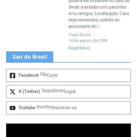
poderá ser imbatível no caso de
dividir a estadia com parentes
e/ou amigos. Localização: Caso
seja necessário, solicite ao
anunciante do i...
Tiago Souza
14 de agosto de 2008
Read More
Sair do Brasil
Fãs
Facebook
Curtir
Seguidores
X (Twitter)
Seguir
Inscritos
Youtube
Inscrever-se