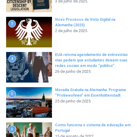
3 de julho de 2025
Novo Processo de Visto Digital na
3
Alemanha (2025)
2 de julho de 2025
EUA retoma agendamento de entrevistas
4
mas pedem que estudantes deixem suas
redes sociais em modo “público”
26 de junho de 2025
Moradia Gratuita na Alemanha: Programa
5
“Probewohnen” em Eisenhüttenstadt
25 de junho de 2025
Como funciona o sistema de educação em
6
Portugal
15 de agosto de 2022