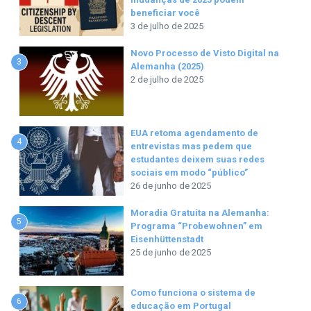
beneficiar você
3 de julho de 2025
Novo Processo de Visto Digital na
3
Alemanha (2025)
2 de julho de 2025
EUA retoma agendamento de
4
entrevistas mas pedem que
estudantes deixem suas redes
sociais em modo “público”
26 de junho de 2025
Moradia Gratuita na Alemanha:
5
Programa “Probewohnen” em
Eisenhüttenstadt
25 de junho de 2025
Como funciona o sistema de
6
educação em Portugal