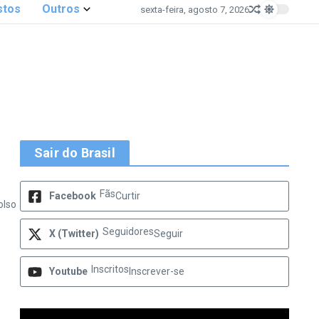
stos
Outros
sexta-feira, agosto 7, 2026
Sair do Brasil
Fãs
Facebook
Curtir
olso
Seguidores
X (Twitter)
Seguir
Inscritos
Youtube
Inscrever-se