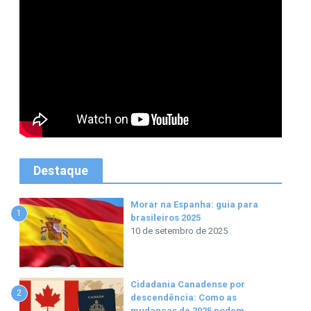
Destaque
Morar na Espanha: guia para
1
brasileiros 2025
10 de setembro de 2025
Cidadania Canadense por
2
descendência: Como as
mudanças de 2025 podem