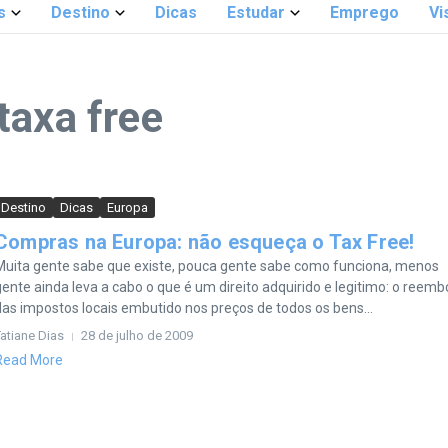
s
Destino
Dicas
Estudar
Emprego
Vi
taxa free
Destino
Dicas
Europa
Compras na Europa: não esqueça o Tax Free!
Muita gente sabe que existe, pouca gente sabe como funciona, menos
gente ainda leva a cabo o que é um direito adquirido e legitimo: o reemb
das impostos locais embutido nos preços de todos os bens...
atiane Dias
28 de julho de 2009
Read More