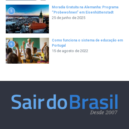
Moradia Gratuita na Alemanha: Programa
5
“Probewohnen” em Eisenhüttenstadt
25 de junho de 2025
Como funciona o sistema de educação em
6
Portugal
15 de agosto de 2022