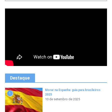
Destaque
Morar na Espanha: guia para brasileiros
1
2025
10 de setembro de 2025