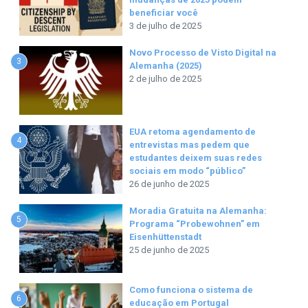
beneficiar você
3 de julho de 2025
Novo Processo de Visto Digital na
3
Alemanha (2025)
2 de julho de 2025
EUA retoma agendamento de
4
entrevistas mas pedem que
estudantes deixem suas redes
sociais em modo “público”
26 de junho de 2025
Moradia Gratuita na Alemanha:
5
Programa “Probewohnen” em
Eisenhüttenstadt
25 de junho de 2025
Como funciona o sistema de
6
educação em Portugal