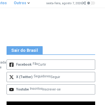
stos
Outros
sexta-feira, agosto 7, 2026
Sair do Brasil
ucada
Fãs
Facebook
Curtir
se
Seguidores
X (Twitter)
Seguir
Inscritos
Youtube
Inscrever-se