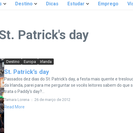
s
Destino
Dicas
Estudar
Emprego
Vi
t. Patrick's day
Destino
Europa
Irlanda
St. Patrick’s day
Passados dez dias do St. Patrick’s day, a festa mais quente e treslo
da Irlanda, parei para me perguntar se vocês leitores sabem do que 
trata o Paddy’s day?...
Tamara Lorena
26 de março de 2012
Read More