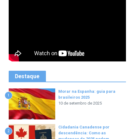
Destaque
Morar na Espanha: guia para
1
brasileiros 2025
10 de setembro de 2025
Cidadania Canadense por
2
descendência: Como as
mudanças de 2025 podem