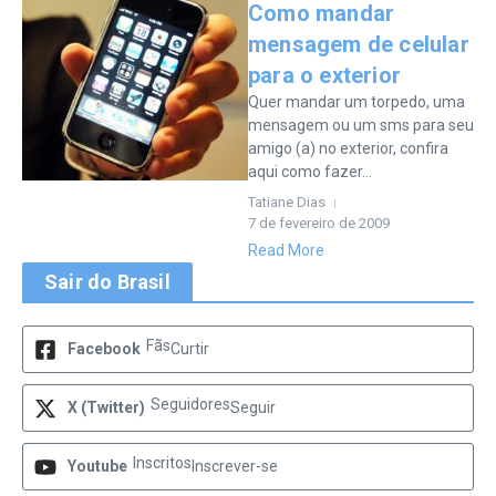
Como mandar
mensagem de celular
para o exterior
Quer mandar um torpedo, uma
mensagem ou um sms para seu
amigo (a) no exterior, confira
aqui como fazer...
Tatiane Dias
7 de fevereiro de 2009
Read More
Sair do Brasil
Fãs
Facebook
Curtir
Seguidores
X (Twitter)
Seguir
Inscritos
Youtube
Inscrever-se