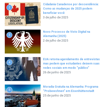
Cidadania Canadense por descendência:
2
Como as mudanças de 2025 podem
beneficiar você
3 de julho de 2025
Novo Processo de Visto Digital na
3
Alemanha (2025)
2 de julho de 2025
EUA retoma agendamento de entrevistas
4
mas pedem que estudantes deixem suas
redes sociais em modo “público”
26 de junho de 2025
Moradia Gratuita na Alemanha: Programa
5
“Probewohnen” em Eisenhüttenstadt
25 de junho de 2025