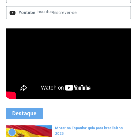
Inscritos
Youtube
Inscrever-se
Destaque
Morar na Espanha: guia para brasileiros
1
2025