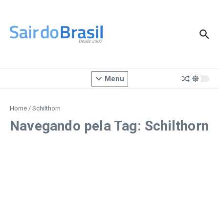
Ir para o conteúdo
Menu
Home
/
Schilthorn
Navegando pela Tag: Schilthorn