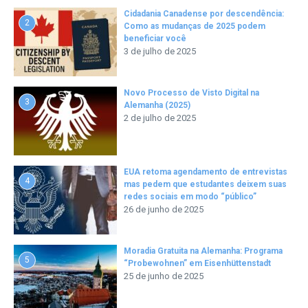
Cidadania Canadense por descendência:
2
Como as mudanças de 2025 podem
beneficiar você
3 de julho de 2025
Novo Processo de Visto Digital na
3
Alemanha (2025)
2 de julho de 2025
EUA retoma agendamento de entrevistas
4
mas pedem que estudantes deixem suas
redes sociais em modo “público”
26 de junho de 2025
Moradia Gratuita na Alemanha: Programa
5
“Probewohnen” em Eisenhüttenstadt
25 de junho de 2025