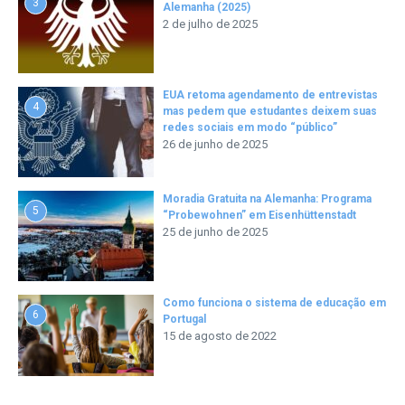
3
Alemanha (2025)
2 de julho de 2025
EUA retoma agendamento de entrevistas
4
mas pedem que estudantes deixem suas
redes sociais em modo “público”
26 de junho de 2025
Moradia Gratuita na Alemanha: Programa
5
“Probewohnen” em Eisenhüttenstadt
25 de junho de 2025
Como funciona o sistema de educação em
6
Portugal
15 de agosto de 2022