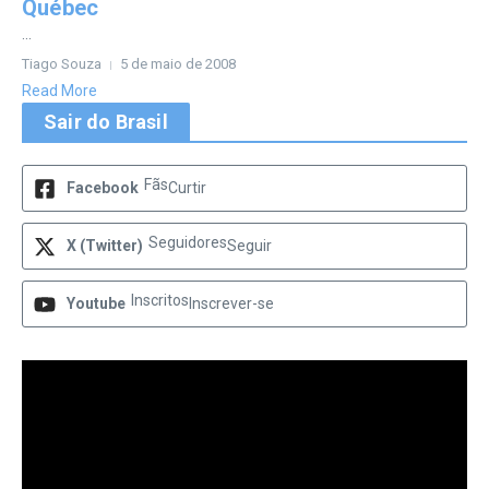
Québec
...
Tiago Souza
5 de maio de 2008
Read More
Sair do Brasil
Fãs
Facebook
Curtir
Seguidores
X (Twitter)
Seguir
Inscritos
Youtube
Inscrever-se