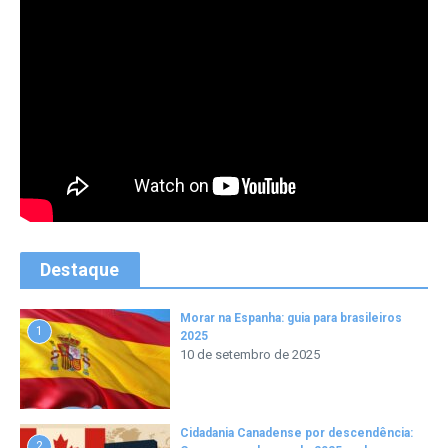
Destaque
Morar na Espanha: guia para brasileiros
1
2025
10 de setembro de 2025
Cidadania Canadense por descendência:
2