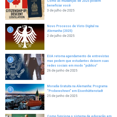
Como as mudanças de 2025 podem
beneficiar você
3 de julho de 2025
Novo Processo de Visto Digital na
3
Alemanha (2025)
2 de julho de 2025
EUA retoma agendamento de entrevistas
4
mas pedem que estudantes deixem suas
redes sociais em modo “público”
26 de junho de 2025
Moradia Gratuita na Alemanha: Programa
5
“Probewohnen” em Eisenhüttenstadt
25 de junho de 2025
Como funciona o sistema de educação em