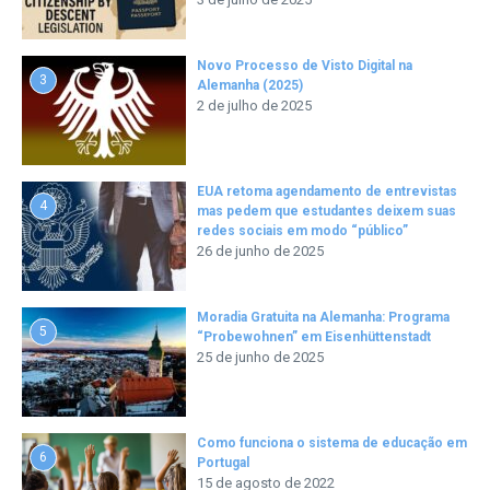
Novo Processo de Visto Digital na
3
Alemanha (2025)
2 de julho de 2025
EUA retoma agendamento de entrevistas
4
mas pedem que estudantes deixem suas
redes sociais em modo “público”
26 de junho de 2025
Moradia Gratuita na Alemanha: Programa
5
“Probewohnen” em Eisenhüttenstadt
25 de junho de 2025
Como funciona o sistema de educação em
6
Portugal
15 de agosto de 2022