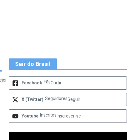
Sair do Brasil
”
ejei
Fãs
Facebook
Curtir
Seguidores
X (Twitter)
Seguir
Inscritos
Youtube
Inscrever-se