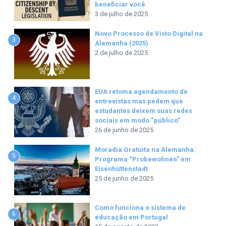
beneficiar você
3 de julho de 2025
Novo Processo de Visto Digital na
3
Alemanha (2025)
2 de julho de 2025
EUA retoma agendamento de
4
entrevistas mas pedem que
estudantes deixem suas redes
sociais em modo “público”
26 de junho de 2025
Moradia Gratuita na Alemanha:
5
Programa “Probewohnen” em
Eisenhüttenstadt
25 de junho de 2025
Como funciona o sistema de
6
educação em Portugal