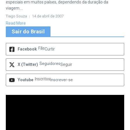
especiais em muitos países, dependendo da duração da
viagem....
Tiago Souza
14 de abril de 2007
Read More
Sair do Brasil
Fãs
Facebook
Curtir
Seguidores
X (Twitter)
Seguir
Inscritos
Youtube
Inscrever-se