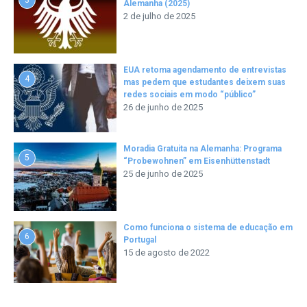
Alemanha (2025)
2 de julho de 2025
EUA retoma agendamento de entrevistas
4
mas pedem que estudantes deixem suas
redes sociais em modo “público”
26 de junho de 2025
Moradia Gratuita na Alemanha: Programa
5
“Probewohnen” em Eisenhüttenstadt
25 de junho de 2025
Como funciona o sistema de educação em
6
Portugal
15 de agosto de 2022