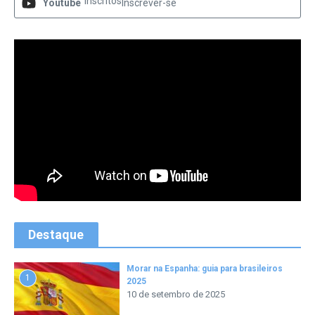
Inscritos
Youtube
Inscrever-se
Destaque
Morar na Espanha: guia para brasileiros
1
2025
10 de setembro de 2025