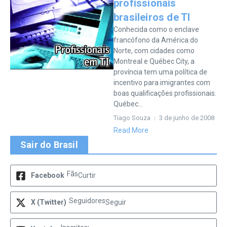
profissionais
brasileiros de TI
Conhecida como o enclave
francófono da América do
Norte, com cidades como
Montreal e Québec City, a
província tem uma política de
incentivo para imigrantes com
boas qualificações profissionais.
Québec...
Tiago Souza
3 de junho de 2008
Read More
Sair do Brasil
Fãs
Facebook
Curtir
Seguidores
X (Twitter)
Seguir