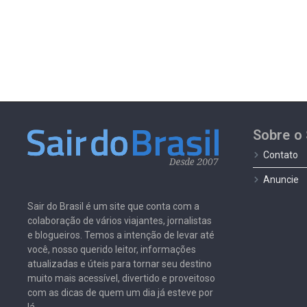
Sobre o 
Contato
Anuncie
Sair do Brasil é um site que conta com a
colaboração de vários viajantes, jornalistas
e blogueiros. Temos a intenção de levar até
você, nosso querido leitor, informações
atualizadas e úteis para tornar seu destino
muito mais acessível, divertido e proveitoso
com as dicas de quem um dia já esteve por
lá.