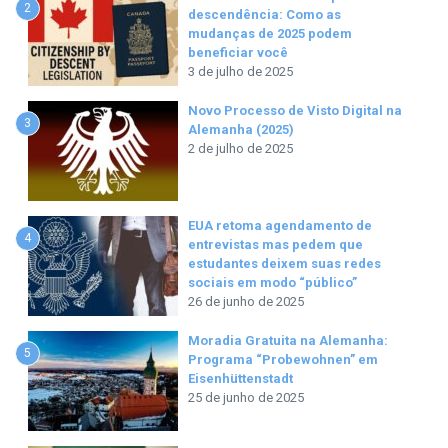
2
descendência: Como as
mudanças de 2025 podem
beneficiar você
3 de julho de 2025
Novo Processo de Visto Digital na
3
Alemanha (2025)
2 de julho de 2025
EUA retoma agendamento de
4
entrevistas mas pedem que
estudantes deixem suas redes
sociais em modo “público”
26 de junho de 2025
Moradia Gratuita na Alemanha:
5
Programa “Probewohnen” em
Eisenhüttenstadt
25 de junho de 2025