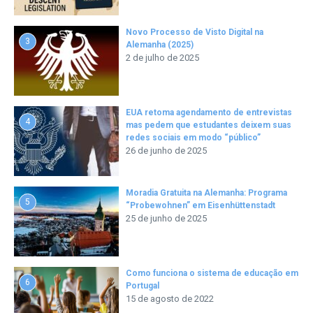
Novo Processo de Visto Digital na
3
Alemanha (2025)
2 de julho de 2025
EUA retoma agendamento de entrevistas
4
mas pedem que estudantes deixem suas
redes sociais em modo “público”
26 de junho de 2025
Moradia Gratuita na Alemanha: Programa
5
“Probewohnen” em Eisenhüttenstadt
25 de junho de 2025
Como funciona o sistema de educação em
6
Portugal
15 de agosto de 2022