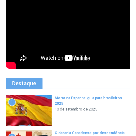
Destaque
Morar na Espanha: guia para brasileiros
1
2025
10 de setembro de 2025
Cidadania Canadense por descendência: