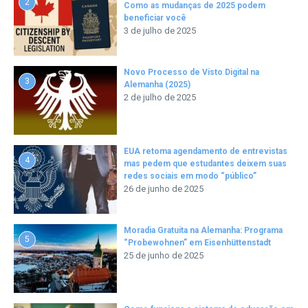
2
Como as mudanças de 2025 podem
beneficiar você
3 de julho de 2025
Novo Processo de Visto Digital na
3
Alemanha (2025)
2 de julho de 2025
EUA retoma agendamento de entrevistas
4
mas pedem que estudantes deixem suas
redes sociais em modo “público”
26 de junho de 2025
Moradia Gratuita na Alemanha: Programa
5
“Probewohnen” em Eisenhüttenstadt
25 de junho de 2025