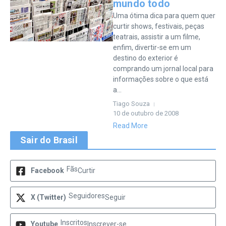
mundo todo
Uma ótima dica para quem quer
curtir shows, festivais, peças
teatrais, assistir a um filme,
enfim, divertir-se em um
destino do exterior é
comprando um jornal local para
informações sobre o que está
a...
Tiago Souza
10 de outubro de 2008
Read More
Sair do Brasil
Fãs
Facebook
Curtir
Seguidores
X (Twitter)
Seguir
Inscritos
Youtube
Inscrever-se