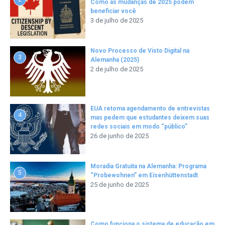
Como as mudanças de 2025 podem
beneficiar você
3 de julho de 2025
Novo Processo de Visto Digital na
3
Alemanha (2025)
2 de julho de 2025
EUA retoma agendamento de entrevistas
4
mas pedem que estudantes deixem suas
redes sociais em modo “público”
26 de junho de 2025
Moradia Gratuita na Alemanha: Programa
5
“Probewohnen” em Eisenhüttenstadt
25 de junho de 2025
Como funciona o sistema de educação em