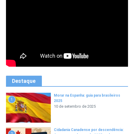
Destaque
Morar na Espanha: guia para brasileiros
1
2025
10 de setembro de 2025
Cidadania Canadense por descendência:
2