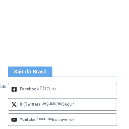
Sair do Brasil
todo
Fãs
Facebook
Curtir
Seguidores
X (Twitter)
Seguir
Inscritos
Youtube
Inscrever-se