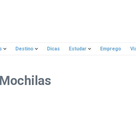
s
Destino
Dicas
Estudar
Emprego
Vi
 Mochilas