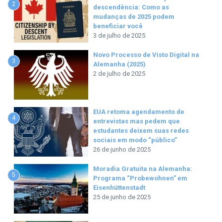
2
descendência: Como as
mudanças de 2025 podem
beneficiar você
3 de julho de 2025
Novo Processo de Visto Digital na
3
Alemanha (2025)
2 de julho de 2025
EUA retoma agendamento de
4
entrevistas mas pedem que
estudantes deixem suas redes
sociais em modo “público”
26 de junho de 2025
Moradia Gratuita na Alemanha:
5
Programa “Probewohnen” em
Eisenhüttenstadt
25 de junho de 2025