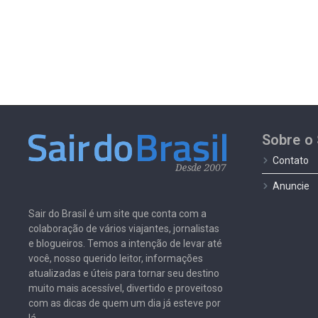
Sobre o 
Contato
Anuncie
Sair do Brasil é um site que conta com a
colaboração de vários viajantes, jornalistas
e blogueiros. Temos a intenção de levar até
você, nosso querido leitor, informações
atualizadas e úteis para tornar seu destino
muito mais acessível, divertido e proveitoso
com as dicas de quem um dia já esteve por
lá.