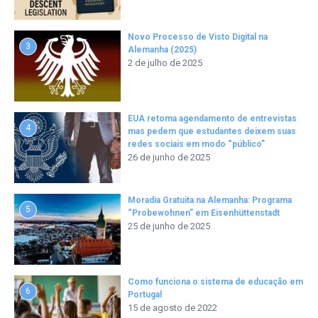
Novo Processo de Visto Digital na
3
Alemanha (2025)
2 de julho de 2025
EUA retoma agendamento de entrevistas
4
mas pedem que estudantes deixem suas
redes sociais em modo “público”
26 de junho de 2025
Moradia Gratuita na Alemanha: Programa
5
“Probewohnen” em Eisenhüttenstadt
25 de junho de 2025
Como funciona o sistema de educação em
6
Portugal
15 de agosto de 2022