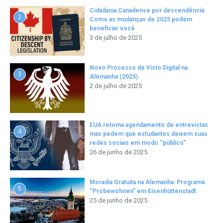
Cidadania Canadense por descendência:
2
Como as mudanças de 2025 podem
beneficiar você
3 de julho de 2025
Novo Processo de Visto Digital na
3
Alemanha (2025)
2 de julho de 2025
EUA retoma agendamento de entrevistas
4
mas pedem que estudantes deixem suas
redes sociais em modo “público”
26 de junho de 2025
Moradia Gratuita na Alemanha: Programa
5
“Probewohnen” em Eisenhüttenstadt
25 de junho de 2025