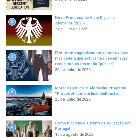
Novo Processo de Visto Digital na
3
Alemanha (2025)
2 de julho de 2025
EUA retoma agendamento de entrevistas
4
mas pedem que estudantes deixem suas
redes sociais em modo “público”
26 de junho de 2025
Moradia Gratuita na Alemanha: Programa
5
“Probewohnen” em Eisenhüttenstadt
25 de junho de 2025
Como funciona o sistema de educação em
6
Portugal
15 de agosto de 2022